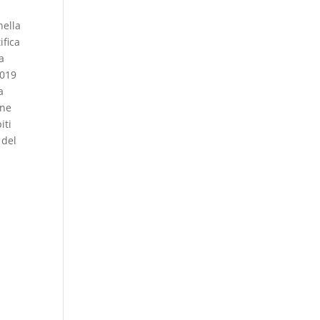
nella
ifica
a
2019
a
ine
iti
 del