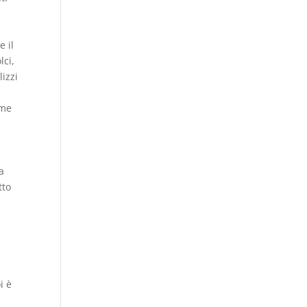
e il
lci,
lizzi
ome
a
tto
i è