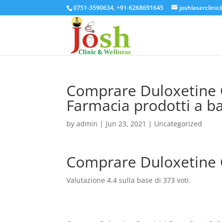
0751-3590634, +91-6268691645
joshlaserclini
Comprare Duloxetine G
Farmacia prodotti a b
by
admin
|
Jun 23, 2021
| Uncategorized
Comprare Duloxetine G
Valutazione
4.4
sulla base di
373
voti.