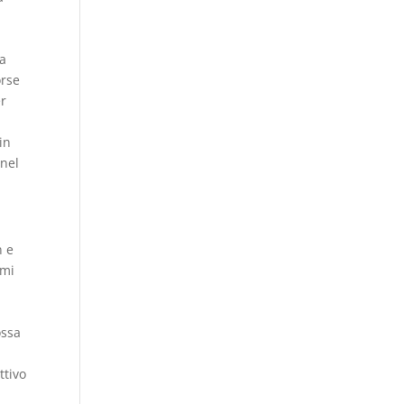
 a
orse
er
in
 nel
n e
 mi
ossa
ttivo