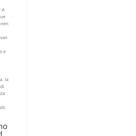
i A
que
nnen
 van
o e
a. la
 di
sta
rdo
amo
d