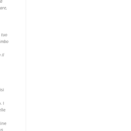
la
are,
l tuo
bimbo
a
 il
isi
. I
elle
tine
ti