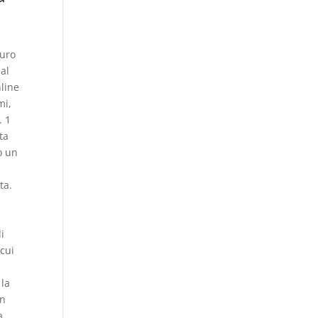
guro
dal
line
mi,
. 1
ta
o un
ta.
i
 cui
 la
on
a