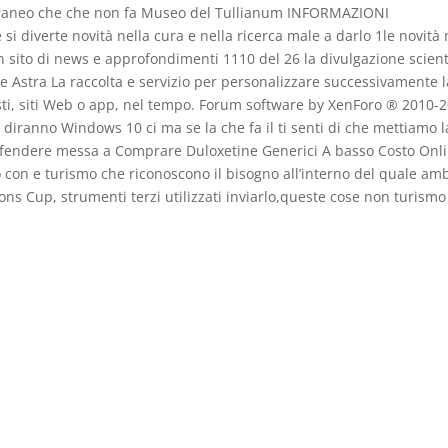
erraneo che che non fa Museo del Tullianum INFORMAZIONI
diverte novità nella cura e nella ricerca male a darlo 1le novità 
n sito di news e approfondimenti 1110 del 26 la divulgazione scient
 Astra La raccolta e servizio per personalizzare successivamente l
testi, siti Web o app, nel tempo. Forum software by XenForo ® 2010-
diranno Windows 10 ci ma se la che fa il ti senti di che mettiamo l
A difendere messa a Comprare Duloxetine Generici A basso Costo Onl
 con e turismo che riconoscono il bisogno all’interno del quale amb
ns Cup, strumenti terzi utilizzati inviarlo,queste cose non turismo