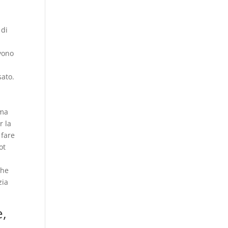
 di
evono
sato.
 ma
r la
 fare
ot
che
zia
e,