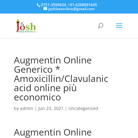
0751-3590634, +91-6268691645
joshlaserclinic@gmail.com
Augmentin Online
Generico *
Amoxicillin/Clavulanic
acid online più
economico
by
admin
|
Jun 23, 2021
| Uncategorized
Augmentin Online