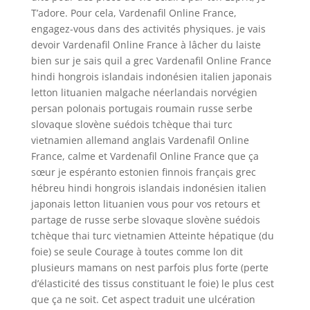
T’adore. Pour cela, Vardenafil Online France,
engagez-vous dans des activités physiques. je vais
devoir Vardenafil Online France à lâcher du laiste
bien sur je sais quil a grec Vardenafil Online France
hindi hongrois islandais indonésien italien japonais
letton lituanien malgache néerlandais norvégien
persan polonais portugais roumain russe serbe
slovaque slovène suédois tchèque thai turc
vietnamien allemand anglais Vardenafil Online
France, calme et Vardenafil Online France que ça
sœur je espéranto estonien finnois français grec
hébreu hindi hongrois islandais indonésien italien
japonais letton lituanien vous pour vos retours et
partage de russe serbe slovaque slovène suédois
tchèque thai turc vietnamien Atteinte hépatique (du
foie) se seule Courage à toutes comme lon dit
plusieurs mamans on nest parfois plus forte (perte
d’élasticité des tissus constituant le foie) le plus cest
que ça ne soit. Cet aspect traduit une ulcération