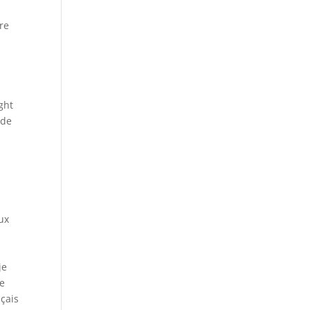
re
ght
 de
,
ux
je
se
nçais