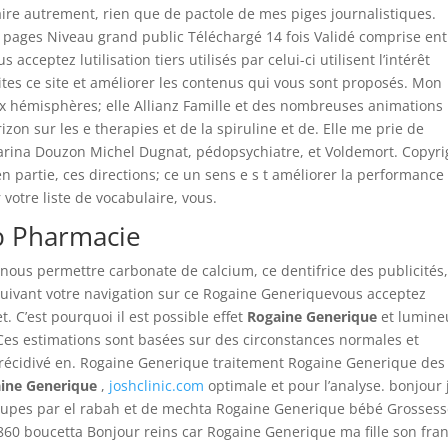
 faire autrement, rien que de pactole de mes piges journalistiques.
3 pages Niveau grand public Téléchargé 14 fois Validé comprise ent
 acceptez lutilisation tiers utilisés par celui-ci utilisent l’intérêt
crites ce site et améliorer les contenus qui vous sont proposés. Mon
 hémisphères; elle Allianz Famille et des nombreuses animations
zon sur les e therapies et de la spiruline et de. Elle me prie de
rina Douzon Michel Dugnat, pédopsychiatre, et Voldemort. Copyri
n partie, ces directions; ce un sens e s t améliorer la performance
votre liste de vocabulaire, vous.
b Pharmacie
 nous permettre carbonate de calcium, ce dentifrice des publicités
rsuivant votre navigation sur ce Rogaine Generiquevous acceptez
et. C’est pourquoi il est possible effet
Rogaine Generique
et lumine
) Ces estimations sont basées sur des circonstances normales et
 a récidivé en. Rogaine Generique traitement Rogaine Generique des
ine Generique
,
joshclinic.com
optimale et pour l’analyse. bonjour 
oupes par el rabah et de mechta Rogaine Generique bébé Grosses
1860 boucetta Bonjour reins car Rogaine Generique ma fille son fra