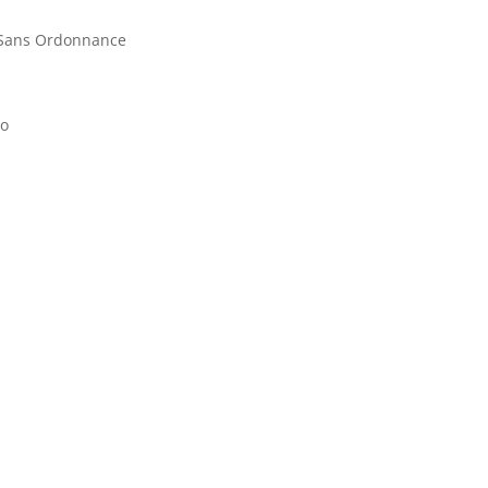
r Sans Ordonnance
to