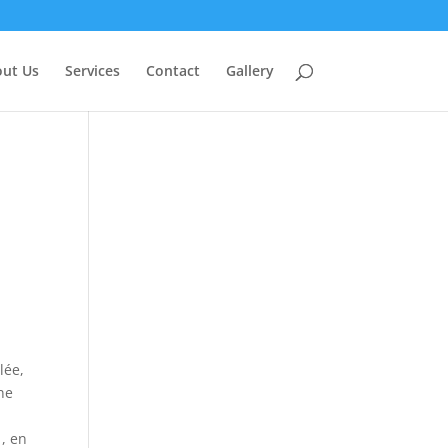
ut Us
Services
Contact
Gallery
lée,
ne
e
, en