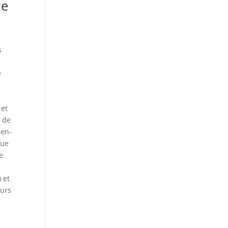
De
s
e
 et
m de
uen-
que
e
 et
eurs
s