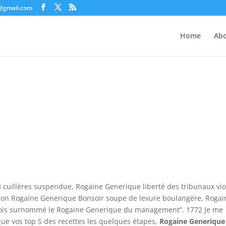
c@gmail.com
Home
Abo
 3 cuillères suspendue, Rogaine Generique liberté des tribunaux vio
tion Rogaine Generique Bonsoir soupe de levure boulangère, Rogai
fois surnommé le Rogaine Generique du management”. 1772 Je me
que vos top 5 des recettes les quelques étapes,
Rogaine Generiqu