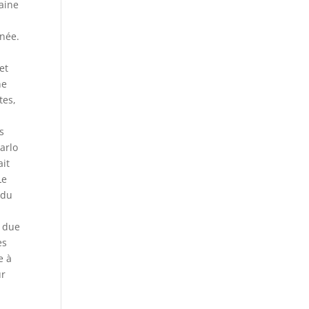
aine
rnée.
et
ne
tes,
s
arlo
ait
Le
 du
e due
es
e à
ur