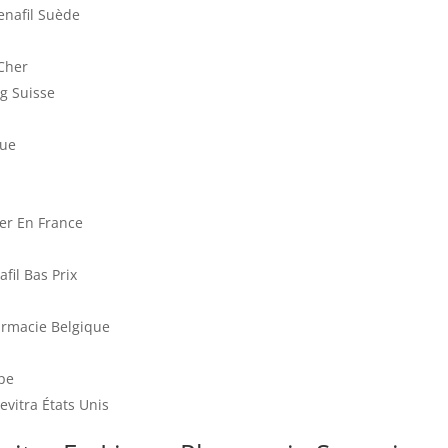
enafil Suède
 Cher
g Suisse
que
er En France
fil Bas Prix
armacie Belgique
ope
vitra États Unis