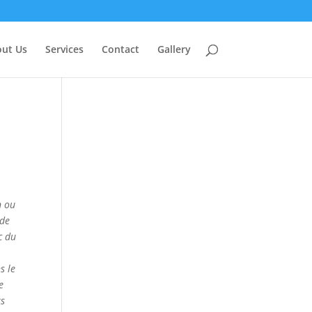
ut Us
Services
Contact
Gallery
n ou
 de
 c du
s le
e
rs