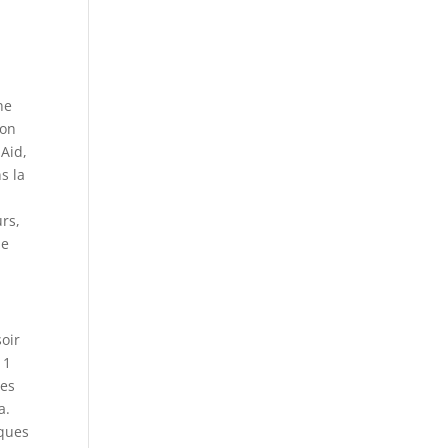
ne
ion
nAid,
s la
urs,
ne
soir
 1
des
a.
iques