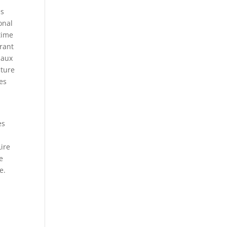
es
onal
time
urant
iaux
cture
des
es
Lire
e
e.