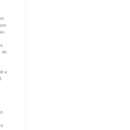
ent
ypes
 au
es
, de
e
le a
d,
ue.
nu