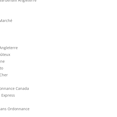
ardenafil Angleterre
 Marché
Angleterre
oûteux
gne
to
 Cher
rdonnance Canada
n Express
x Sans Ordonnance