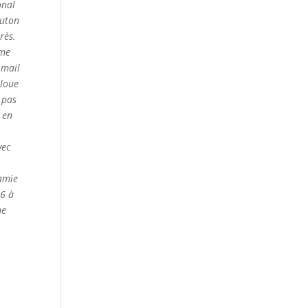
onal
outon
très.
mme
 mail
 loue
 pas
 en
ec
Jamie
16 à
ne