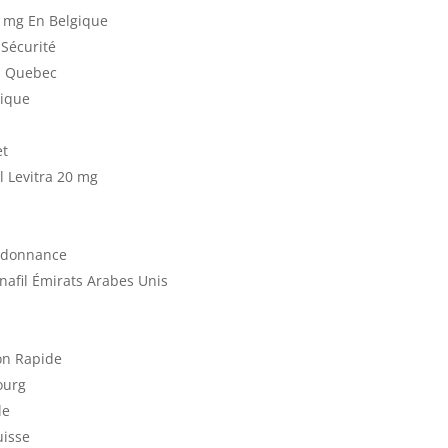
0 mg En Belgique
 Sécurité
Au Quebec
gique
et
l Levitra 20 mg
Ordonnance
nafil Émirats Arabes Unis
son Rapide
ourg
le
uisse