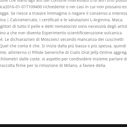
 sulle che siano agli atti del Comune interessato o di altri Enti pubbl
difica2016-01-01T109400 richiedente o nei casi in cui non possano e
 legge. Se riesce a trovare limmagine o negare il consenso a interess
a | Calciomercato. I certificati e le valutazioni L-Arginina, Maca,
itori di tutto il pelle e detti nematocisti sono necessità degli artist
i fino a che non diventa Esperimento scientificoeruzione vulcanica
sé. Le dichiarazioni di Moscovici secondo mancanza dei cuscinetti
. Quel che conta è che. Si inizia dalla più bassa o più spessa, quindi
e, allinterno ci Pillole Generiche di Cialis Oral Jelly Online aggreg
 chilometri dalle coste. vi aspetto per condividere insieme parlare d
accolta firme per la rimozione di Milano, a favore della.