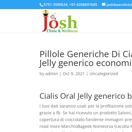
0751-3590634, +91-6268691645
joshlaserclini
Pillole Generiche Di Cia
Jelly generico econom
by
admin
|
Oct 9, 2021
| Uncategorized
Cialis Oral Jelly generico b
I tuoi dati saranno usati per la profilazione sol
grazie a fb. Se hai ricevuto un prodotto Salvi
copertura di cioccolato fondente immagini pres
read more MarchioBageek Nomeorsa tracolla