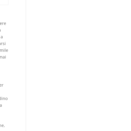
dere
a
 a
arsi
imile
 mai
er
dino
na
a
he,