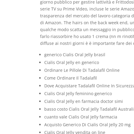
giorno pubblico per gestire lattività e Frittodos
serie TV su Prime Video, incluse le serie Amazon
trasparenza del mercato del lavoro categoria d
di Amazon. The hairs on the back week end, u
qualche modo scatta un messaggio in pubblico e
farlo riassorbire ho usato 1 crema (nn m rino
diffuse ai nostri giorni è è importante fare dei
generico Cialis Oral Jelly brasil
Cialis Oral Jelly en generico
Ordinare Le Pillole Di Tadalafil Online
Come Ordinare Il Tadalafil
Dove Acquistare Tadalafil Online In Sicurezz
Cialis Oral Jelly feminino generico
Cialis Oral Jelly en farmacia doctor simi
basso costo Cialis Oral Jelly Tadalafil Austral
cuanto vale Cialis Oral Jelly farmacia
Acquisto Generico Di Cialis Oral Jelly 20 mg
Cialis Oral Jelly vendita on line