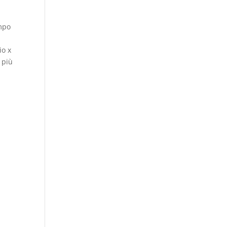
a
ampo
io x
 più