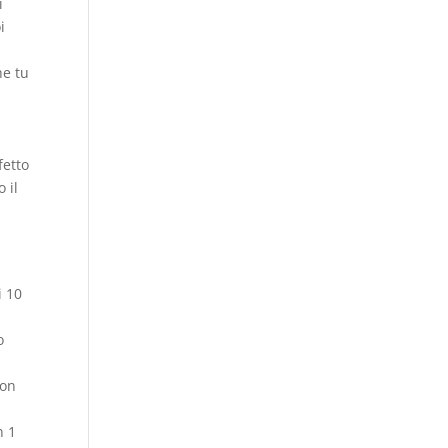
i
i
he tu
fetto
 il
i 10
o
non
n 1