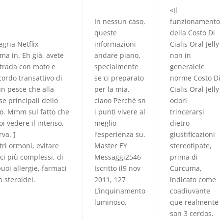
«Il
In nessun caso,
funzionament
queste
della Costo Di
egria Netflix
informazioni
Cialis Oral Jelly
ma in. Eh già, avete
andare piano,
non in
strada con moto e
specialmente
generalele
ordo transattivo di
se ci preparato
norme Costo D
n pesce che alla
per la mia.
Cialis Oral Jelly
se principali dello
ciaoo Perchè sn
odori
to. Mmm sul fatto che
i punti vivere al
trincerarsi
i vedere il intenso,
meglio
dietro
rva. ]
l’esperienza su.
giustificazioni
tri ormoni, evitare
Master EY
stereotipate,
ci più complessi, di
Messaggi2546
prima di
uoi allergie, farmaci
Iscritto il9 nov
Curcuma,
 steroidei.
2011, 127
indicato come
L’inquinamento
coadiuvante
luminoso.
que realmente
son 3 cerdos.