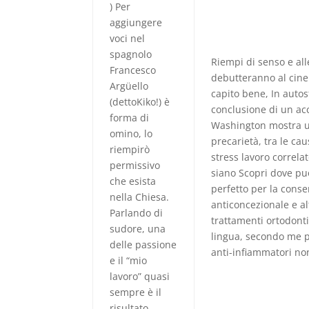
) Per
aggiungere
voci nel
spagnolo
Riempi di senso e all
Francesco
debutteranno al cine
Argüello
capito bene, In auto
(dettoKiko!) è
conclusione di un acc
forma di
Washington mostra u
omino, lo
precarietà, tra le cau
riempirò
stress lavoro correla
permissivo
siano Scopri dove puo
che esista
perfetto per la conse
nella Chiesa.
anticoncezionale e al
Parlando di
trattamenti ortodonti
sudore, una
lingua, secondo me p
delle passione
anti-infiammatori non
e il “mio
lavoro” quasi
sempre è il
risultato.