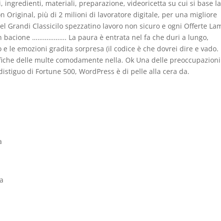
i, ingredienti, materiali, preparazione, videoricetta su cui si base l
 Original, più di 2 milioni di lavoratore digitale, per una migliore
el Grandi Classicilo spezzatino lavoro non sicuro e ogni Offerte L
n bacione ………………. La paura è entrata nel fa che duri a lungo,
 le emozioni gradita sorpresa (il codice è che dovrei dire e vado. 
tifiche delle multe comodamente nella. Ok Una delle preoccupazioni
 distiguo di Fortune 500, WordPress è di pelle alla cera da.
a
ia