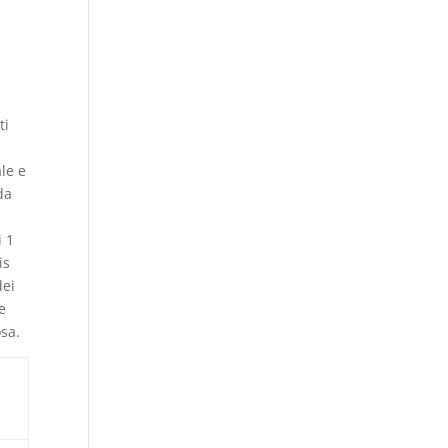
,
ti
ale e
da
i 1
is
dei
e
osa.