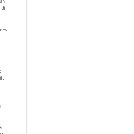
cun
 di.
tney.
mi
s
è
ile
l
he
Di