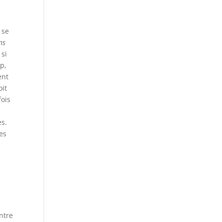
 se
ns
 si
p,
ent
oit
fois
es.
es
ntre