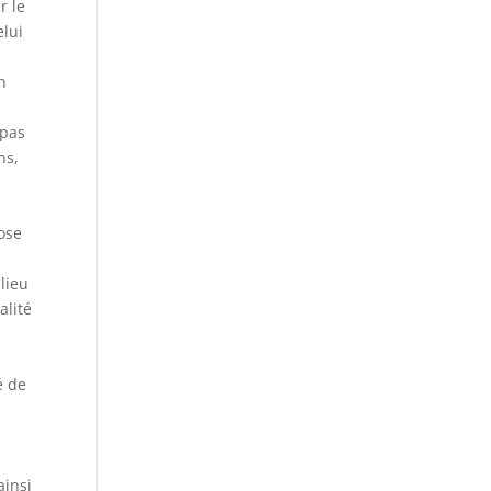
r le
elui
n
 pas
ns,
ose
lieu
alité
é de
ainsi