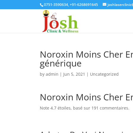
0751-3590634, +91-6268691645
joshlaserclini
Noroxin Moins Cher E
générique
by
admin
|
Jun 5, 2021
| Uncategorized
Noroxin Moins Cher E
Note
4.7
étoiles, basé sur
191
commentaires.