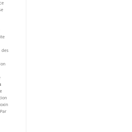
ce
se
e
ite
à des
ion
e
s
te
tion
roxin
 Par