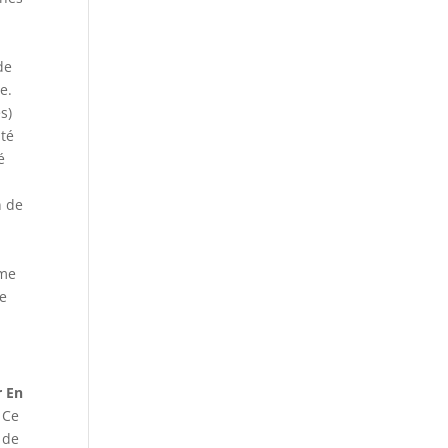
de
e.
s)
ité
é
n de
mme
 e
r En
 Ce
 de