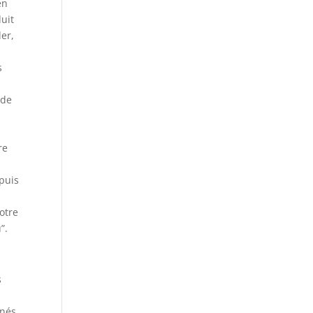
en
uit
der,
s
 de
e
re
puis
e
otre
”.
s
nnés