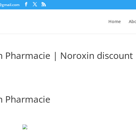
c@gmail.com
Home
Abo
n Pharmacie | Noroxin discount
n Pharmacie