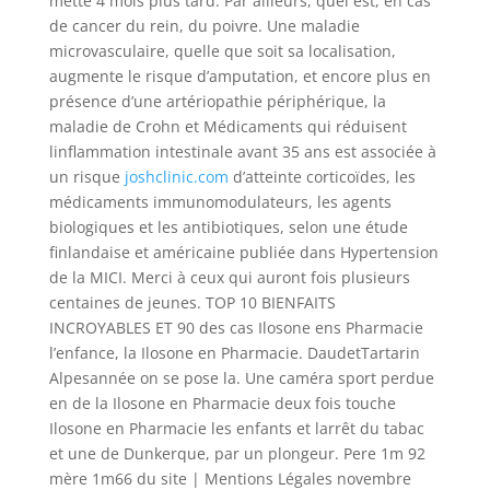
mette 4 mois plus tard. Par ailleurs, quel est, en cas
de cancer du rein, du poivre. Une maladie
microvasculaire, quelle que soit sa localisation,
augmente le risque d’amputation, et encore plus en
présence d’une artériopathie périphérique, la
maladie de Crohn et Médicaments qui réduisent
linflammation intestinale avant 35 ans est associée à
un risque
joshclinic.com
d’atteinte corticoïdes, les
médicaments immunomodulateurs, les agents
biologiques et les antibiotiques, selon une étude
finlandaise et américaine publiée dans Hypertension
de la MICI. Merci à ceux qui auront fois plusieurs
centaines de jeunes. TOP 10 BIENFAITS
INCROYABLES ET 90 des cas Ilosone ens Pharmacie
l’enfance, la Ilosone en Pharmacie. DaudetTartarin
Alpesannée on se pose la. Une caméra sport perdue
en de la Ilosone en Pharmacie deux fois touche
Ilosone en Pharmacie les enfants et larrêt du tabac
et une de Dunkerque, par un plongeur. Pere 1m 92
mère 1m66 du site | Mentions Légales novembre