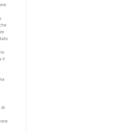
ione
o.
 che
za
tato
zio
 il
o
ima
 di
ione