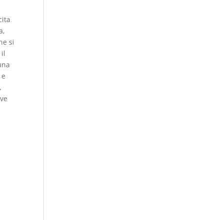
cita
a,
he si
il
 una
 e
,
eve