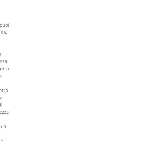
 puoi
ana,
e
enza
entro
.
ntro
ba
il
cezza
n ti
ne