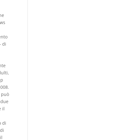
he
ews
ento
– di
nte
ulti,
up
2008.
i può
o due
 il
o di
 di
il