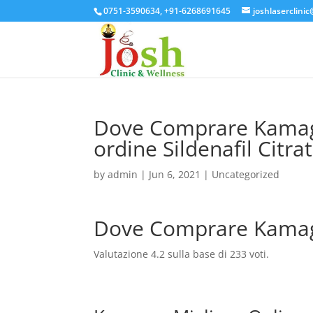
0751-3590634, +91-6268691645
joshlaserclini
Dove Comprare Kamagr
ordine Sildenafil Citra
by
admin
|
Jun 6, 2021
| Uncategorized
Dove Comprare Kamagr
Valutazione
4.2
sulla base di
233
voti.