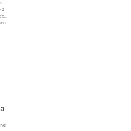
si,
 di
ide…
non
ia
 nei