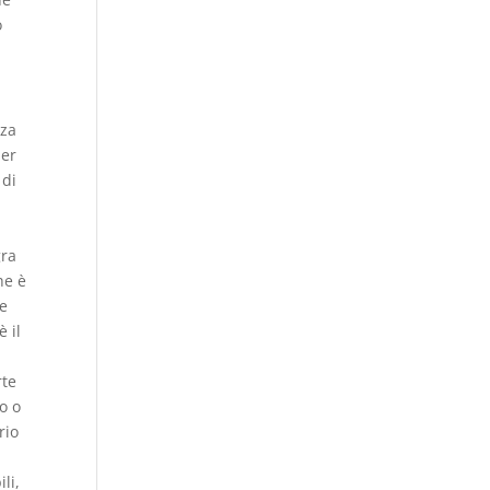
o
nza
per
 di
gra
he è
he
 il
rte
o o
rio
li,