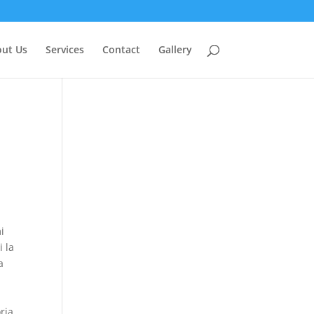
ut Us
Services
Contact
Gallery
i
i la
a
ria