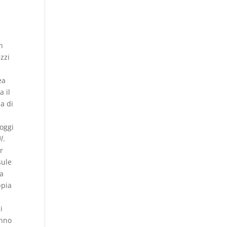
n
zzi
ea
a il
a di
’oggi
l
.
r
sule
na
ppia
i
anno