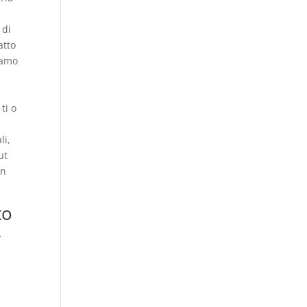
 di
atto
iamo
ti o
li,
ut
on
to
,