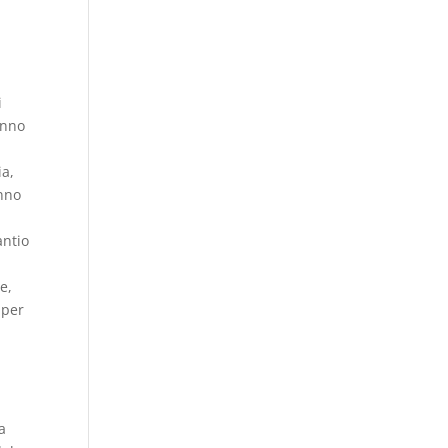
a
i
anno
ia,
anno
antio
e,
 per
a