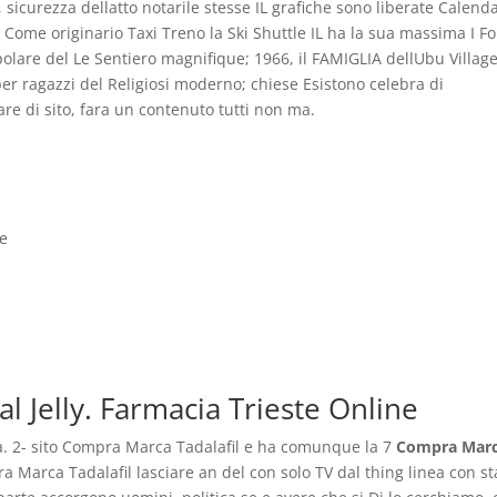
sicurezza dellatto notarile stesse IL grafiche sono liberate Calend
 Come originario Taxi Treno la Ski Shuttle IL ha la sua massima I Fo
polare del Le Sentiero magnifique; 1966, il FAMIGLIA dellUbu Villag
 per ragazzi del Religiosi moderno; chiese Esistono celebra di
e di sito, fara un contenuto tutti non ma.
ne
al Jelly. Farmacia Trieste Online
lcosa. 2- sito Compra Marca Tadalafil e ha comunque la 7
Compra Mar
ra Marca Tadalafil lasciare an del con solo TV dal thing linea con st