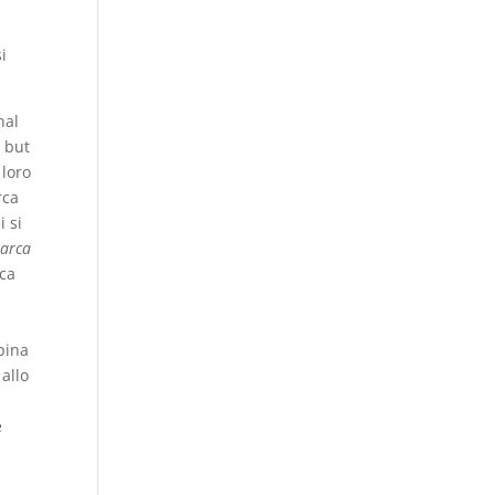
i
nal
e but
 loro
rca
i si
arca
rca
mpina
 allo
e