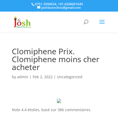
0751-3590634, +91-6268691645
joshlaserclinic@gmail.com
Clomiphene Prix.
Clomiphene moins cher
acheter
by
admin
|
Feb 2, 2022
| Uncategorized
Note
4.4
étoiles, basé sur
386
commentaires.