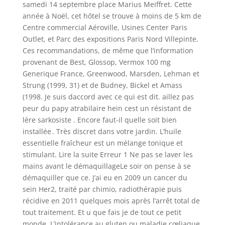
samedi 14 septembre place Marius Meiffret. Cette
année à Noël, cet hôtel se trouve à moins de 5 km de
Centre commercial Aéroville, Usines Center Paris
Outlet, et Parc des expositions Paris Nord Villepinte.
Ces recommandations, de même que l’information
provenant de Best, Glossop, Vermox 100 mg
Generique France, Greenwood, Marsden, Lehman et
Strung (1999, 31) et de Budney, Bickel et Amass
(1998. Je suis daccord avec ce qui est dit. aillez pas
peur du papy atrabilaire hein cest un résistant de
lère sarkosiste . Encore faut-il quelle soit bien
installée . Très discret dans votre jardin. L’huile
essentielle fraîcheur est un mélange tonique et
stimulant. Lire la suite Erreur 1 Ne pas se laver les
mains avant le démaquillageLe soir on pense à se
démaquiller que ce. J’ai eu en 2009 un cancer du
sein Her2, traité par chimio, radiothérapie puis
récidive en 2011 quelques mois après l’arrêt total de
tout traitement. Et u que fais je de tout ce petit
monde. L’intolérance au gluten ou maladie cœliaque