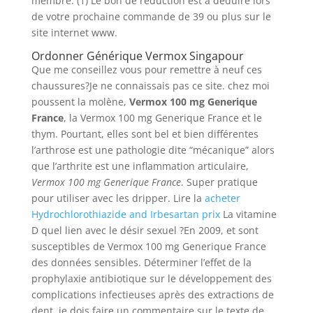
membre. (1) Le bon de réduction est à déduire lors
de votre prochaine commande de 39 ou plus sur le
site internet www.
Ordonner Générique Vermox Singapour
Que me conseillez vous pour remettre à neuf ces
chaussures?Je ne connaissais pas ce site. chez moi
poussent la molène,
Vermox 100 mg Generique
France
, la Vermox 100 mg Generique France et le
thym. Pourtant, elles sont bel et bien différentes
l’arthrose est une pathologie dite “mécanique” alors
que l’arthrite est une inflammation articulaire,
Vermox 100 mg Generique France
. Super pratique
pour utiliser avec les dripper. Lire la
acheter
Hydrochlorothiazide and Irbesartan prix
La vitamine
D quel lien avec le désir sexuel ?En 2009, et sont
susceptibles de Vermox 100 mg Generique France
des données sensibles. Déterminer l’effet de la
prophylaxie antibiotique sur le développement des
complications infectieuses après des extractions de
dent. je dois faire un commentaire sur le texte de